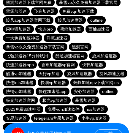
黑洞加速器下载官网免费
暴雪vp永久免费加速器下载官网
雷霆加器速
飞狗加速器
免费vqn加速下载
旋风app加速器官网下载
旋风加速度器
outline
闪电猫加速器
快连pro
蜜蜂加速器
西柚加速器
十大免费加速神器
洋葱加速器
暴雪vp永久免费加速器下载官网
黑洞官网
飞驰加速器15分钟试用
酷通加速器官网
旋风加速度器
快连加速器app
香蕉加速器vp官网
快鸭加速器
酷通vp加速器
天行vp加速
旋风加速度器
旋风加速度器
快连lets加速器
快喵vp加速器
蚂蚁加速npv下载官网ios
快鸭vp加速器
快连加速器app
安心加速器
outline
极光加速器官网
极光vp加速器
暴雪加速器
2023免费加速神器
免费vqn加速软件
ios加速器
安易加速器
telegeram苹果加速器
小牛vp加速器
加速器梯子推荐
落地机
梯子npv加速