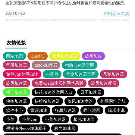
这款加速器VPM应用程序可以给你提供全球覆盖和最高安全性的连接。
2024-07-28
支持
[0]
反对
[0]
友情链接
网站地图
QuickQ
旋风加速度器
旋风加速
坚果加速器
tiktok加速器
狗急加速器官网
免费vqn外网加速
小蓝鸟
优途加速器官网
风驰加速器
旋风加速器
免费vps加速器外网苹果版
旋风加速度器
快连加速器
快连加速器官网入口
原子加速器
快鸭加速器
快柠檬加速器
旋风加速度器
外网网址导航
软件中心
雷霆加速
狂飙加速器
哔咔漫画
瑞乐小说
小美
小美vpn
小美加速器
极光加速器
黑洞海外npv加速梯子
极光加速器