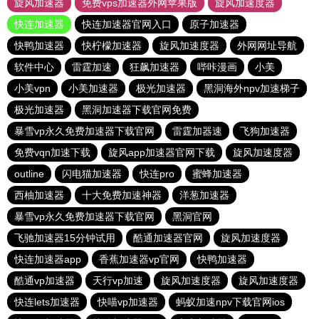
旋风加速器
免费vps加速器外网苹果版
旋风加速度器
快连加速器
快连加速器官网入口
原子加速器
快鸭加速器
快柠檬加速器
旋风加速度器
外网网址导航
软件中心
雷霆加速
狂飙加速器
哔咔漫画
小美
小美vpn
小美加速器
极光加速器
黑洞海外npv加速梯子
极光加速器
黑洞加速器下载官网免费
暴雪vp永久免费加速器下载官网
雷霆加器速
飞狗加速器
免费vqn加速下载
旋风app加速器官网下载
旋风加速度器
outline
闪电猫加速器
快连pro
蜜蜂加速器
西柚加速器
十大免费加速神器
洋葱加速器
暴雪vp永久免费加速器下载官网
黑洞官网
飞驰加速器15分钟试用
酷通加速器官网
旋风加速度器
快连加速器app
香蕉加速器vp官网
快鸭加速器
酷通vp加速器
天行vp加速
旋风加速度器
旋风加速度器
快连lets加速器
快喵vp加速器
蚂蚁加速npv下载官网ios