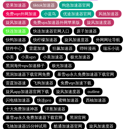
坚果加速器
tiktok加速器
狗急加速器官网
免费vqn外网加速
小蓝鸟
优途加速器官网
风驰加速器
旋风加速器
免费vps加速器外网苹果版
旋风加速度器
快连加速器
快连加速器官网入口
原子加速器
快鸭加速器
快柠檬加速器
旋风加速度器
外网网址导航
软件中心
雷霆加速
狂飙加速器
哔咔漫画
瑞乐小说
小美
小美vpn
小美加速器
极光加速器
黑洞海外npv加速梯子
极光加速器
黑洞加速器下载官网免费
暴雪vp永久免费加速器下载官网
雷霆加器速
飞狗加速器
免费vqn加速下载
旋风app加速器官网下载
旋风加速度器
outline
闪电猫加速器
快连pro
蜜蜂加速器
西柚加速器
十大免费加速神器
洋葱加速器
暴雪vp永久免费加速器下载官网
黑洞官网
飞驰加速器15分钟试用
酷通加速器官网
旋风加速度器